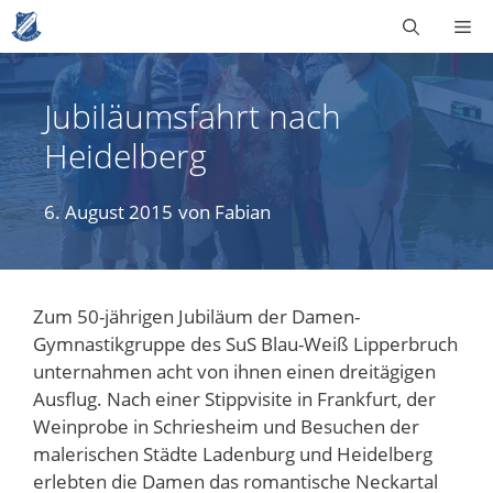
Zum
Me
Inhalt
springen
Jubiläumsfahrt nach
Heidelberg
6. August 2015
von
Fabian
Zum 50-jährigen Jubiläum der Damen-
Gymnastikgruppe des SuS Blau-Weiß Lipperbruch
unternahmen acht von ihnen einen dreitägigen
Ausflug. Nach einer Stippvisite in Frankfurt, der
Weinprobe in Schriesheim und Besuchen der
malerischen Städte Ladenburg und Heidelberg
erlebten die Damen das romantische Neckartal