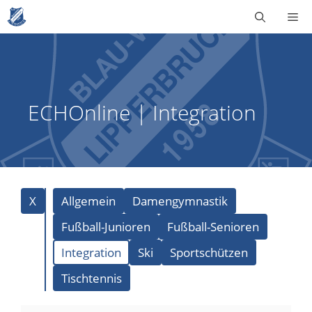
Zum
Me
Inhalt
springen
ECHOnline | Integration
X
Allgemein
Damengymnastik
Fußball-Junioren
Fußball-Senioren
Integration
Ski
Sportschützen
Tischtennis